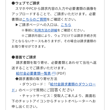
●ウェブでご請求
スマホやPCから請求内容の入力や必要書類の画像を
アップロードすることで、ご請求いただけます。必要
書類は
こちらのご質問
をご確認ください。
▶ご請求ページへの入口は、
こちら
※事前に
利用方法の詳細
をご確認ください。
※ご請求内容により、ウェブだけでは請求手続き完
了とならないケースもありますが、その場合は請求書類の
お取り寄せができます。
●書面でご請求
請求書類を取り寄せ、必要書類とあわせて当社へ返
送することでご請求いただけます。
給付金必要書類一覧表
(PDF)
◆請求書類の取り寄せ方法
・ダウンロード：「
給付金請求書類のダウンロー
回答ください
ド
」のページで質問にご
・チャットサービス：受取人ご本人より、画面右
下のチャットアイコンからチャットオペレーターへお
申し出ください。