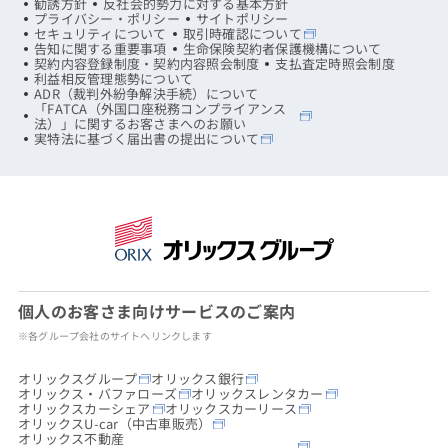
勧誘方針
反社会的勢力に対する基本方針
プライバシー・ポリシー
サイトポリシー
セキュリティについて
取引時確認について
告知に関する重要事項
生命保険契約者保護機構について
契約内容登録制度・契約内容照会制度
支払査定時照会制度
利益相反管理態勢について
ADR（裁判外紛争解決手続）について
「FATCA（外国口座税務コンプライアンス
法）」に関するお客さまへのお願い
実特法に基づく届出書の提出について
個人のお客さま向けサービスのご案内
※各グループ会社のサイトへリンクします
オリックスグループ
オリックス銀行
オリックス・バファローズ
オリックスレンタカー
オリックスカーシェア
オリックスカーリース
オリックスU-car（中古車販売）
オリックス不動産