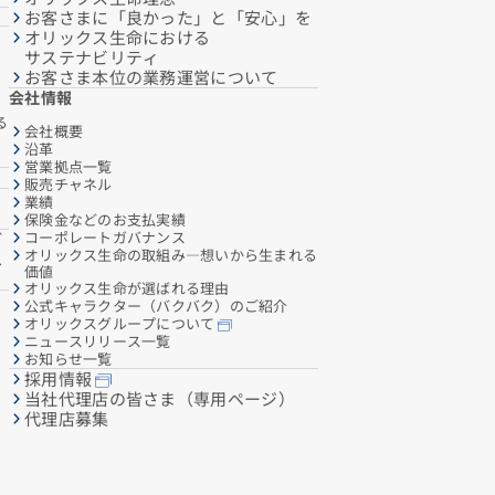
お客さまに「良かった」と「安心」を
オリックス生命における
サステナビリティ
お客さま本位の業務運営について
会社情報
る
会社概要
沿革
営業拠点一覧
販売チャネル
業績
保険金などのお支払実績
コーポレートガバナンス
ご
オリックス生命の取組み―想いから生まれる
へ
価値
オリックス生命が選ばれる理由
公式キャラクター（バクバク）のご紹介
オリックスグループについて
ニュースリリース一覧
お知らせ一覧
採用情報
当社代理店の皆さま（専用ページ）
代理店募集