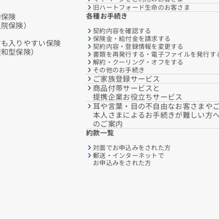
旧ハートフォード生命のお客さま
各種お手続き
障保険
入院保険）
契約内容を確認する
保険金・給付金を請求する
方も入りやすい保険
契約内容・登録情報を変更する
緩和型保険）
書類を再発行する・電子ファイルを発行す
解約・クーリング・オフをする
その他のお手続き
ご家族登録サービス
商品付帯サービスと
提携企業お役立ちサービス
耳や言葉・目の不自由なお客さまや
本人さまによるお手続きが難しい方
のご案内
約款一覧
対面でお申込みをされた方
郵送・インターネットで
お申込みをされた方