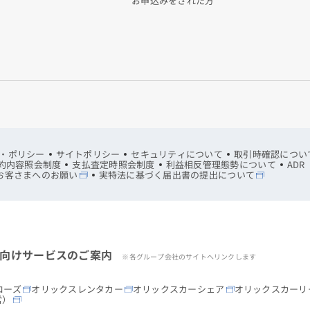
お申込みをされた方
・ポリシー
サイトポリシー
セキュリティについて
取引時確認につい
約内容照会制度
支払査定時照会制度
利益相反管理態勢について
AD
お客さまへのお願い
実特法に基づく届出書の提出について
向けサービスのご案内
※各グループ会社のサイトへリンクします
ローズ
オリックスレンタカー
オリックスカーシェア
オリックスカーリ
営）