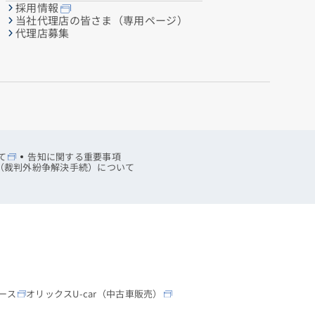
採用情報
当社代理店の皆さま（専用ページ）
代理店募集
て
告知に関する重要事項
R（裁判外紛争解決手続）について
ース
オリックスU-car（中古車販売）