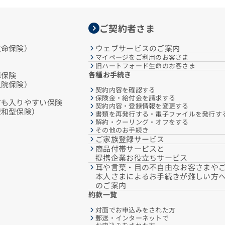
ご契約者さま
生命保険）
ウェブサービスのご案内
マイページをご利用のお客さま
旧ハートフォード生命のお客さま
各種お手続き
障保険
入院保険）
契約内容を確認する
保険金・給付金を請求する
方も入りやすい保険
契約内容・登録情報を変更する
緩和型保険）
書類を再発行する・電子ファイルを発行す
解約・クーリング・オフをする
その他のお手続き
ご家族登録サービス
商品付帯サービスと
提携企業お役立ちサービス
耳や言葉・目の不自由なお客さまや
本人さまによるお手続きが難しい方
のご案内
約款一覧
対面でお申込みをされた方
郵送・インターネットで