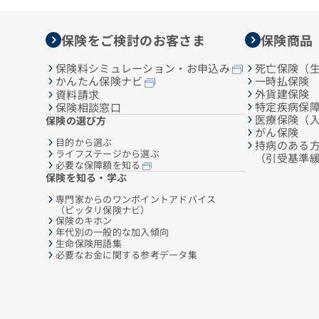
保険をご検討のお客さま
保険商品
保険料シミュレーション・お申込み
死亡保険（
一時払保険
かんたん保険ナビ
外貨建保険
資料請求
特定疾病保
保険相談窓口
医療保険（
保険の選び方
がん保険
目的から選ぶ
持病のある
ライフステージから選ぶ
（引受基準
必要な保障額を知る
保険を知る・学ぶ
専門家からのワンポイントアドバイス
（ピッタリ保険ナビ）
保険のキホン
年代別の一般的な加入傾向
生命保険用語集
必要なお金に関する参考データ集