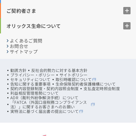
ご契約者さま
オリックス生命について
よくあるご質問
お問合せ
サイトマップ
勧誘方針
反社会的勢力に対する基本方針
プライバシー・ポリシー
サイトポリシー
セキュリティについて
取引時確認について
告知に関する重要事項
生命保険契約者保護機構について
契約内容登録制度・契約内容照会制度
支払査定時照会制度
利益相反管理態勢について
ADR（裁判外紛争解決手続）について
「FATCA（外国口座税務コンプライアンス
法）」に関するお客さまへのお願い
実特法に基づく届出書の提出について