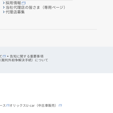
採用情報
当社代理店の皆さま（専用ページ）
代理店募集
て
告知に関する重要事項
R（裁判外紛争解決手続）について
ース
オリックスU-car（中古車販売）