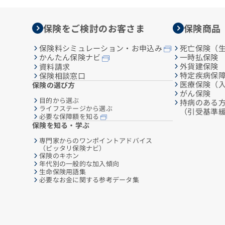
保険をご検討のお客さま
保険商品
保険料シミュレーション・お申込み
死亡保険（
一時払保険
かんたん保険ナビ
外貨建保険
資料請求
特定疾病保
保険相談窓口
医療保険（
保険の選び方
がん保険
目的から選ぶ
持病のある
ライフステージから選ぶ
（引受基準
必要な保障額を知る
保険を知る・学ぶ
専門家からのワンポイントアドバイス
（ピッタリ保険ナビ）
保険のキホン
年代別の一般的な加入傾向
生命保険用語集
必要なお金に関する参考データ集