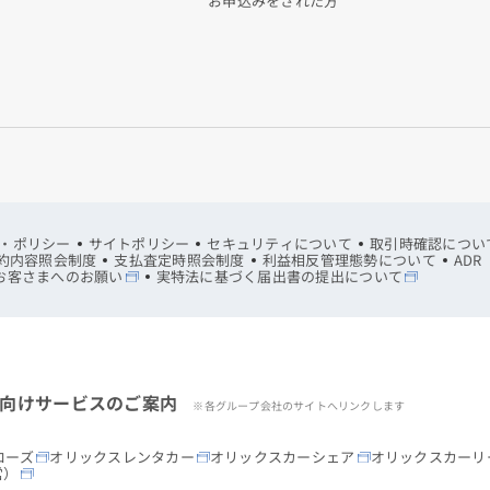
お申込みをされた方
・ポリシー
サイトポリシー
セキュリティについて
取引時確認につい
約内容照会制度
支払査定時照会制度
利益相反管理態勢について
AD
お客さまへのお願い
実特法に基づく届出書の提出について
向けサービスのご案内
※各グループ会社のサイトへリンクします
ローズ
オリックスレンタカー
オリックスカーシェア
オリックスカーリ
営）