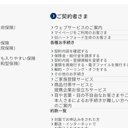
ご契約者さま
生命保険）
ウェブサービスのご案内
マイページをご利用のお客さま
旧ハートフォード生命のお客さま
各種お手続き
障保険
入院保険）
契約内容を確認する
保険金・給付金を請求する
方も入りやすい保険
契約内容・登録情報を変更する
緩和型保険）
書類を再発行する・電子ファイルを発行す
解約・クーリング・オフをする
その他のお手続き
ご家族登録サービス
商品付帯サービスと
提携企業お役立ちサービス
耳や言葉・目の不自由なお客さまや
本人さまによるお手続きが難しい方
のご案内
約款一覧
対面でお申込みをされた方
郵送・インターネットで