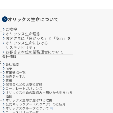
オリックス生命について
ご挨拶
オリックス生命理念
お客さまに「良かった」と「安心」を
オリックス生命における
サステナビリティ
お客さま本位の業務運営について
会社情報
る
会社概要
沿革
営業拠点一覧
販売チャネル
業績
保険金などのお支払実績
コーポレートガバナンス
ご
オリックス生命の取組み―想いから生まれる
へ
価値
オリックス生命が選ばれる理由
公式キャラクター（バクバク）のご紹介
オリックスグループについて
ニュースリリース一覧