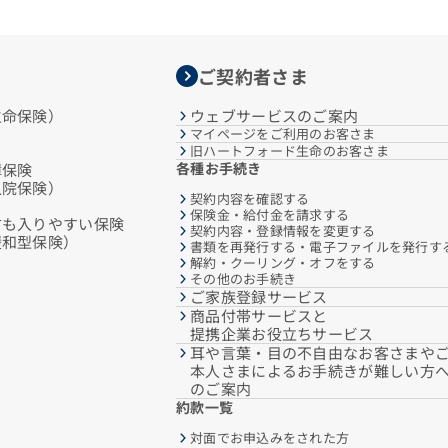
ご契約者さま
生命保険）
ウェブサービスのご案内
マイページをご利用のお客さま
旧ハートフォード生命のお客さま
各種お手続き
障保険
入院保険）
契約内容を確認する
保険金・給付金を請求する
方も入りやすい保険
契約内容・登録情報を変更する
緩和型保険）
書類を再発行する・電子ファイルを発行す
解約・クーリング・オフをする
その他のお手続き
ご家族登録サービス
商品付帯サービスと
提携企業お役立ちサービス
耳や言葉・目の不自由なお客さまや
本人さまによるお手続きが難しい方
のご案内
約款一覧
対面でお申込みをされた方