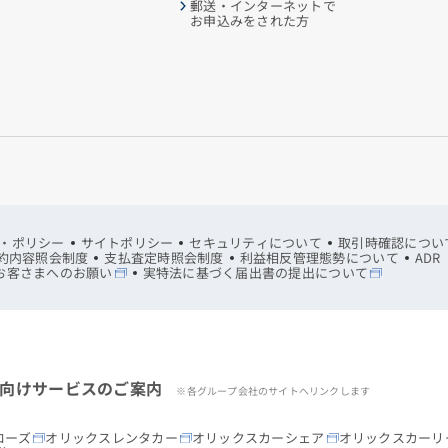
郵送・インターネットで
お申込みをされた方
・ポリシー
サイトポリシー
セキュリティについて
取引時確認につい
約内容照会制度
支払査定時照会制度
利益相反管理態勢について
AD
お客さまへのお願い
実特法に基づく届出書の提出について
向けサービスのご案内
※各グループ会社のサイトへリンクします
ローズ
オリックスレンタカー
オリックスカーシェア
オリックスカーリ