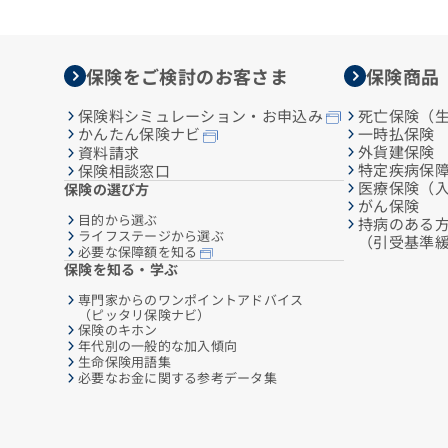
保険をご検討のお客さま
保険商品
保険料シミュレーション・お申込み
死亡保険（
一時払保険
かんたん保険ナビ
外貨建保険
資料請求
特定疾病保
保険相談窓口
医療保険（
保険の選び方
がん保険
目的から選ぶ
持病のある
ライフステージから選ぶ
（引受基準
必要な保障額を知る
保険を知る・学ぶ
専門家からのワンポイントアドバイス
（ピッタリ保険ナビ）
保険のキホン
年代別の一般的な加入傾向
生命保険用語集
必要なお金に関する参考データ集