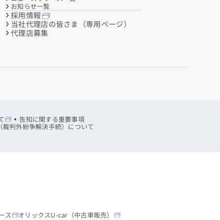
お知らせ一覧
採用情報
当社代理店の皆さま（専用ページ）
代理店募集
て
告知に関する重要事項
R（裁判外紛争解決手続）について
ース
オリックスU-car（中古車販売）