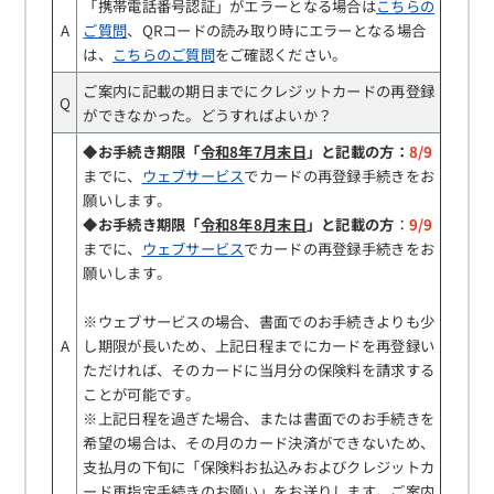
「携帯電話番号認証」がエラーとなる場合は
こちらの
A
ご質問
、QRコードの読み取り時にエラーとなる場合
は、
こちらのご質問
をご確認ください。
ご案内に記載の期日までにクレジットカードの再登録
Q
ができなかった。どうすればよいか？
◆お手続き期限「
令和8年7月末日
」と記載の方：
8/9
までに、
ウェブサービス
でカードの再登録手続きをお
願いします。
◆
お手続き期限「
令和8年8月末日
」と記載の方
：
9/9
までに、
ウェブサービス
でカードの再登録手続きをお
願いします。
※ウェブサービスの場合、書面でのお手続きよりも少
A
し期限が長いため、上記日程までにカードを再登録い
ただければ、そのカードに当月分の保険料を請求する
ことが可能です。
※上記日程を過ぎた場合、または書面でのお手続きを
希望の場合は、その月のカード決済ができないため、
支払月の下旬に「保険料お払込みおよびクレジットカ
ード再指定手続きのお願い」をお送りします。ご案内