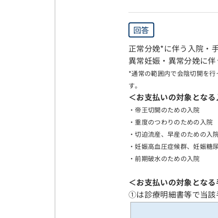
回答
正常分娩*に伴う入院・
異常妊娠・異常分娩に伴
*通常の範囲内で会陰切開を
す。
＜お支払いの対象となる
・帝王切開のための入院
・重度のつわりのための入院
・切迫流産、早産のための入
・妊娠高血圧症候群、妊娠糖
・前期破水のための入院
＜お支払いの対象となる
①は診療明細書等で当該