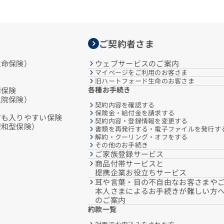
ご契約者さま
生命保険）
ウェブサービスのご案内
マイページをご利用のお客さま
旧ハートフォード生命のお客さま
各種お手続き
障保険
入院保険）
契約内容を確認する
保険金・給付金を請求する
方も入りやすい保険
契約内容・登録情報を変更する
緩和型保険）
書類を再発行する・電子ファイルを発行す
解約・クーリング・オフをする
その他のお手続き
ご家族登録サービス
商品付帯サービスと
提携企業お役立ちサービス
耳や言葉・目の不自由なお客さまや
本人さまによるお手続きが難しい方
のご案内
約款一覧