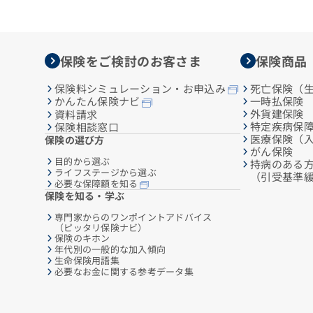
保険をご検討のお客さま
保険商品
保険料シミュレーション・お申込み
死亡保険（
一時払保険
かんたん保険ナビ
外貨建保険
資料請求
特定疾病保
保険相談窓口
医療保険（
保険の選び方
がん保険
目的から選ぶ
持病のある
ライフステージから選ぶ
（引受基準
必要な保障額を知る
保険を知る・学ぶ
専門家からのワンポイントアドバイス
（ピッタリ保険ナビ）
保険のキホン
年代別の一般的な加入傾向
生命保険用語集
必要なお金に関する参考データ集