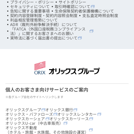
プライバシー・ポリシー
サイトポリシー
セキュリティについて
取引時確認について
告知に関する重要事項
生命保険契約者保護機構について
契約内容登録制度・契約内容照会制度
支払査定時照会制度
利益相反管理態勢について
ADR（裁判外紛争解決手続）について
「FATCA（外国口座税務コンプライアンス
法）」に関するお客さまへのお願い
実特法に基づく届出書の提出について
個人のお客さま向けサービスのご案内
※各グループ会社のサイトへリンクします
オリックスグループ
オリックス銀行
オリックス・バファローズ
オリックスレンタカー
オリックスカーシェア
オリックスカーリース
オリックスU-car（中古車販売）
オリックス不動産
（ホテル・旅館・水族館、その他施設の運営）