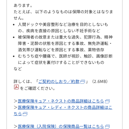
あります。
たとえば、 以下のようなものは保障の対象とはなりま
せん。
人間ドックや美容整形など治療を目的としないも
の、疾病を直接の原因としない不妊手術など
被保険者の故意または重大な過失、犯罪行為、精神
障害・泥酔の状態を原因とする事故、無免許運転・
酒気帯び運転などを原因とする事故、薬物依存
むちうち症や腰痛で、医師が視診、触診、画像診断
によって症状を裏付けすることができないもの
など
詳しくは、
「
ご契約のしおり／約款
」（2.6MB）
をご確認ください。
＞
医療保険キュア・ネクストの商品詳細はこちら
＞
医療保険キュア・レディ・ネクストの商品詳細はこ
ちら
＞
医療保険（入院保険）の保険商品一覧はこちら