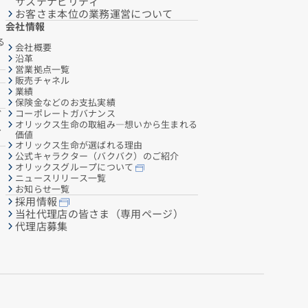
サステナビリティ
お客さま本位の業務運営について
会社情報
る
会社概要
沿革
営業拠点一覧
販売チャネル
業績
保険金などのお支払実績
コーポレートガバナンス
ご
オリックス生命の取組み―想いから生まれる
へ
価値
オリックス生命が選ばれる理由
公式キャラクター（バクバク）のご紹介
オリックスグループについて
ニュースリリース一覧
お知らせ一覧
採用情報
当社代理店の皆さま（専用ページ）
代理店募集