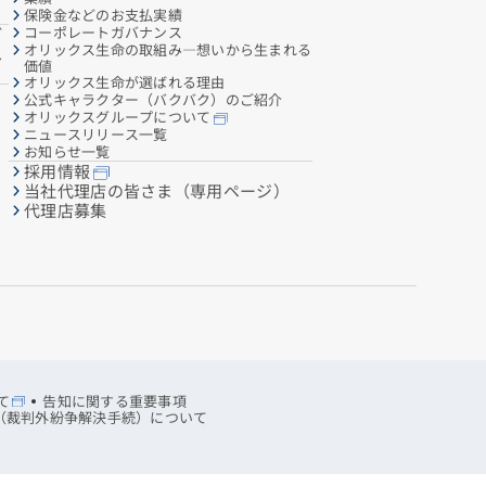
保険金などのお支払実績
コーポレートガバナンス
ご
オリックス生命の取組み―想いから生まれる
へ
価値
オリックス生命が選ばれる理由
公式キャラクター（バクバク）のご紹介
オリックスグループについて
ニュースリリース一覧
お知らせ一覧
採用情報
当社代理店の皆さま（専用ページ）
代理店募集
て
告知に関する重要事項
R（裁判外紛争解決手続）について