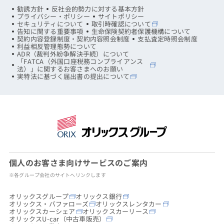
勧誘方針
反社会的勢力に対する基本方針
プライバシー・ポリシー
サイトポリシー
セキュリティについて
取引時確認について
告知に関する重要事項
生命保険契約者保護機構について
契約内容登録制度・契約内容照会制度
支払査定時照会制度
利益相反管理態勢について
ADR（裁判外紛争解決手続）について
「FATCA（外国口座税務コンプライアンス
法）」に関するお客さまへのお願い
実特法に基づく届出書の提出について
個人のお客さま向けサービスのご案内
※各グループ会社のサイトへリンクします
オリックスグループ
オリックス銀行
オリックス・バファローズ
オリックスレンタカー
オリックスカーシェア
オリックスカーリース
オリックスU-car（中古車販売）